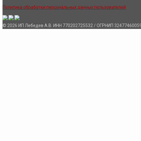
Политика обработки персональных данных пользователей
© 2026 ИП Лебедев А.В. ИНН 770202725532 / ОГРНИП 3247746005