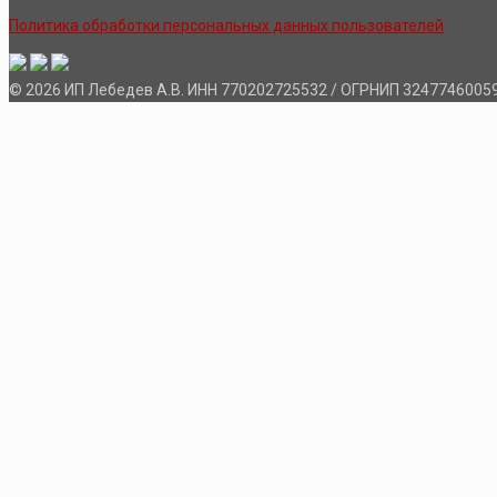
Политика обработки персональных данных пользователей
© 2026 ИП Лебедев А.В. ИНН 770202725532 / ОГРНИП 3247746005